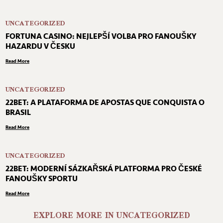
UNCATEGORIZED
FORTUNA CASINO: NEJLEPŠÍ VOLBA PRO FANOUŠKY
HAZARDU V ČESKU
Read More
UNCATEGORIZED
22BET: A PLATAFORMA DE APOSTAS QUE CONQUISTA O
BRASIL
Read More
UNCATEGORIZED
22BET: MODERNÍ SÁZKAŘSKÁ PLATFORMA PRO ČESKÉ
FANOUŠKY SPORTU
Read More
EXPLORE MORE IN
UNCATEGORIZED