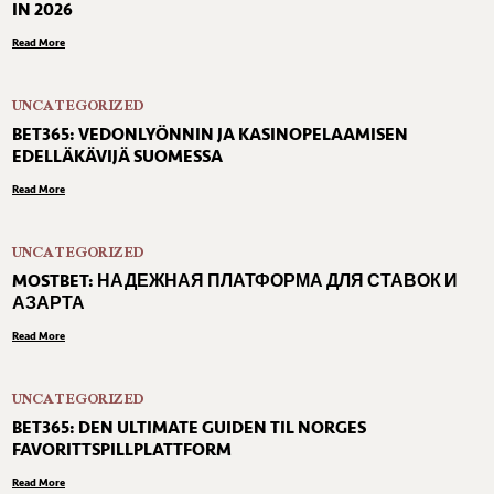
IN 2026
Read More
UNCATEGORIZED
BET365: VEDONLYÖNNIN JA KASINOPELAAMISEN
EDELLÄKÄVIJÄ SUOMESSA
Read More
UNCATEGORIZED
MOSTBET: НАДЕЖНАЯ ПЛАТФОРМА ДЛЯ СТАВОК И
АЗАРТА
Read More
UNCATEGORIZED
BET365: DEN ULTIMATE GUIDEN TIL NORGES
FAVORITTSPILLPLATTFORM
Read More