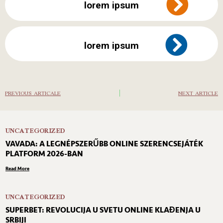
lorem ipsum
спортивных дисциплин: от футбола и тенниса до
киберспорта и единоборств. Здесь можно делать ставки в
реальном времени
, следя за матчами через встроенные
трансляции. А для любителей слотов и карточных игр
lorem ipsum
идеально подойдет
mostbet casino
, где собраны тысячи
игр от топовых провайдеров вроде NetEnt и Pragmatic
Play.
PREVIOUS ARTICALE
NEXT ARTICLE
|
Бонусы И Безопасность
UNCATEGORIZED
Приветственный бонус до 500% на первый депозит
для новых пользователей.
VAVADA: A LEGNÉPSZERŰBB ONLINE SZERENCSEJÁTÉK
PLATFORM 2026-BAN
Кэшбэк до 10% еженедельно, чтобы минимизировать
Read More
риски.
UNCATEGORIZED
SUPERBET: REVOLUCIJA U SVETU ONLINE KLAĐENJA U
Поддержка популярных платежных систем: Qiwi,
SRBIJI