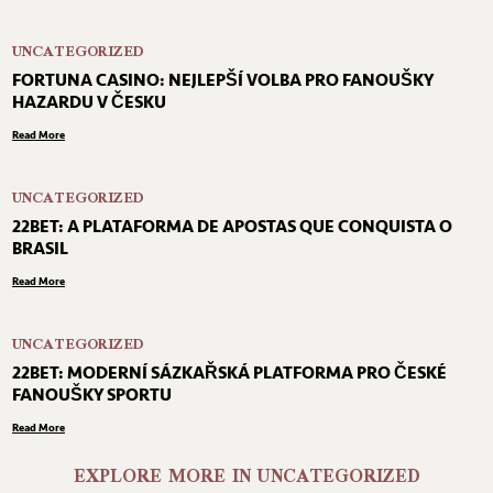
UNCATEGORIZED
FORTUNA CASINO: NEJLEPŠÍ VOLBA PRO FANOUŠKY
HAZARDU V ČESKU
Read More
UNCATEGORIZED
22BET: A PLATAFORMA DE APOSTAS QUE CONQUISTA O
BRASIL
Read More
UNCATEGORIZED
22BET: MODERNÍ SÁZKAŘSKÁ PLATFORMA PRO ČESKÉ
FANOUŠKY SPORTU
Read More
EXPLORE MORE IN
UNCATEGORIZED